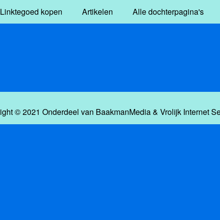
Linktegoed kopen
Artikelen
Alle dochterpagina's
ight © 2021 Onderdeel van
BaakmanMedia
&
Vrolijk Internet S